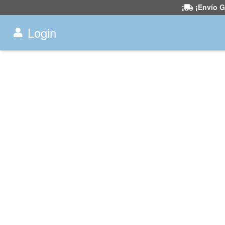
¡
¡Envío G
Login