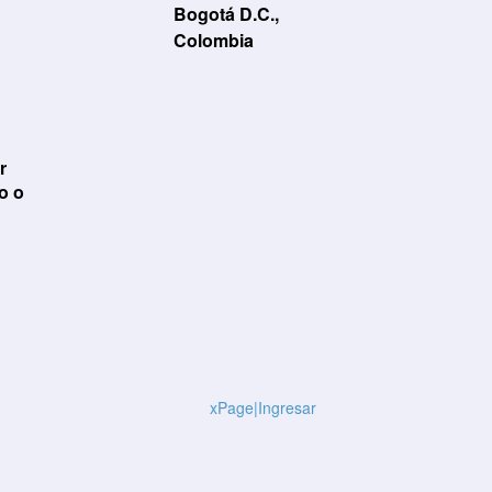
Bogotá D.C.,
Colombia
Usuario / Email:
Contraseña:
r
o o
Olvidé mi contraseña
Recordar
Ingresar
xPage
|
Ingresar
Elemental Lab